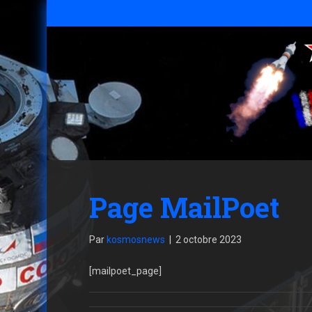
Page MailPoet
Par
kosmosnews
|
2 octobre 2023
[mailpoet_page]