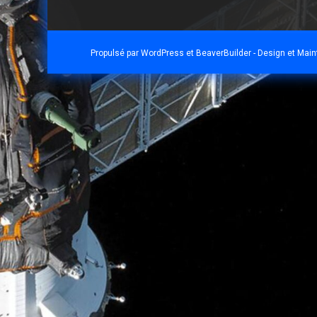
Propulsé par
WordPress
et
BeaverBuilder
- Design et Mai