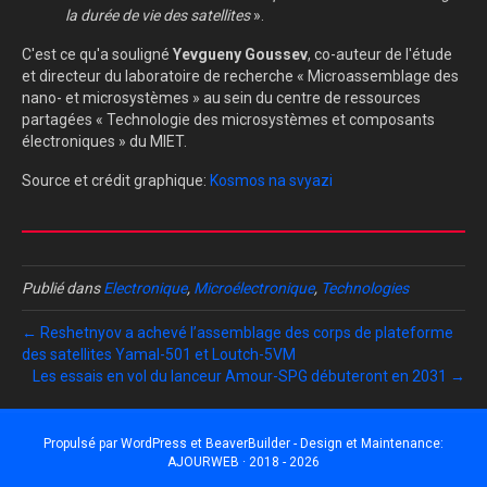
la durée de vie des satellites
».
C'est ce qu'a souligné
Yevgueny Goussev
, co-auteur de l'étude
et directeur du laboratoire de recherche « Microassemblage des
nano- et microsystèmes » au sein du centre de ressources
partagées « Technologie des microsystèmes et composants
électroniques » du MIET.
Source et crédit graphique:
Kosmos na svyazi
Publié dans
Electronique
,
Microélectronique
,
Technologies
← Reshetnyov a achevé l’assemblage des corps de plateforme
des satellites Yamal-501 et Loutch-5VM
Les essais en vol du lanceur Amour-SPG débuteront en 2031 →
Propulsé par
WordPress
et
BeaverBuilder
- Design et Maintenance:
AJOURWEB · 2018 - 2026