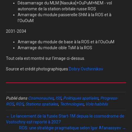
Désamarrage du MLM [Naouka]+OuPuM+NEM - vol
autonome de la station orbitale russe ROS
Amarrage du module passerelle ShM à la ROS et à
l'OuOuM
2031-2034
Amarrage du module de base à la ROS et à l'OuOuM
Amarrage du module cible TsM à la ROS
Tout cela est montré sur l'image ci-dessus.
Source et crédit photographiques
Dobry Ovchinnikov
Publié dans
Cosmonautes
,
ISS
,
Politiques spatiales
,
Progress-
ROS
,
ROS
,
Stations spatiales
,
Technologies
,
Vols habités
← Le lancement de la fusée Start-1M depuis le cosmodrome de
Vostochny est reporté à 2027
ROS: une stratégie pragmatique selon Igor Afanassyev →