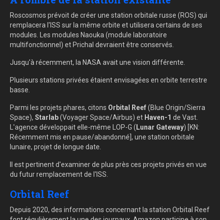
Roscosmos prévoit de créer une station orbitale russe (ROS) qui
remplacera l'ISS sur la même orbite et utilisera certains de ses
modules. Les modules Naouka (module laboratoire
multifonctionnel) et Prichal devraient être conservés.
Jusqu'à récemment, la NASA avait une vision différente.
Plusieurs stations privées étaient envisagées en orbite terrestre
basse.
Parmi les projets phares, citons
Orbital Reef
(Blue Origin/Sierra
Space),
Starlab
(Voyager Space/Airbus) et
Haven-1
de Vast.
L'agence développait elle-même LOP-G (
Lunar Gateway
) [KN:
Récemment mis en pause/abandonné], une station orbitale
lunaire, projet de longue date.
Il est pertinent d'examiner de plus près ces projets privés en vue
du futur remplacement de l'ISS.
Orbital Reef
Depuis 2020, des informations concernant la station Orbital Reef
font régulièrement la une des journaux. Amazon participe à son