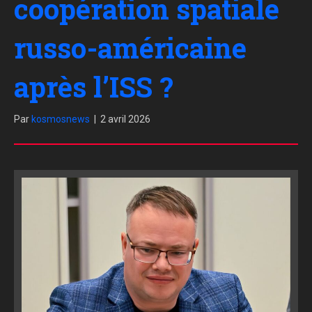
coopération spatiale
russo-américaine
après l’ISS ?
Par
kosmosnews
|
2 avril 2026