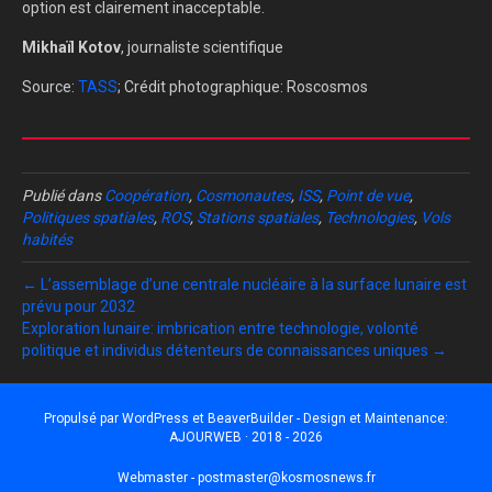
option est clairement inacceptable.
Mikhaïl Kotov
, journaliste scientifique
Source:
TASS
; Crédit photographique: Roscosmos
Publié dans
Coopération
,
Cosmonautes
,
ISS
,
Point de vue
,
Politiques spatiales
,
ROS
,
Stations spatiales
,
Technologies
,
Vols
habités
← L’assemblage d’une centrale nucléaire à la surface lunaire est
prévu pour 2032
Exploration lunaire: imbrication entre technologie, volonté
politique et individus détenteurs de connaissances uniques →
Propulsé par
WordPress
et
BeaverBuilder
- Design et Maintenance:
AJOURWEB · 2018 - 2026
Webmaster -
postmaster@kosmosnews.fr