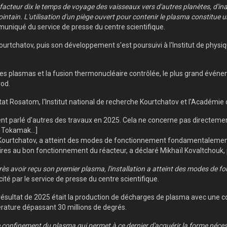
facteur dix le temps de voyage des vaisseaux vers d'autres planètes, d'ina
ointain. L'utilisation d'un piège ouvert pour contenir le plasma constitue 
niqué du service de presse du centre scientifique.
t Kourtchatov, puis son développement s'est poursuivi à l'Institut de phys
es plasmas et la fusion thermonucléaire contrôlée, le plus grand événem
rod.
État Rosatom, l'Institut national de recherche Kourtchatov et l'Académie
nt parlé d'autres des travaux en 2025. Cela ne concerne pas directeme
 Tokamak...]
 Kourtchatov, a atteint des modes de fonctionnement fondamentalement
es au bon fonctionnement du réacteur, a déclaré Mikhaïl Kovaltchouk, pr
ès avoir reçu son premier plasma, l'installation a atteint des modes d
 cité par le service de presse du centre scientifique.
résultat de 2025 était la production de décharges de plasma avec une 
rature dépassant 30 millions de degrés.
 confinement du plasma qui permet à ce dernier d'acquérir la forme néce