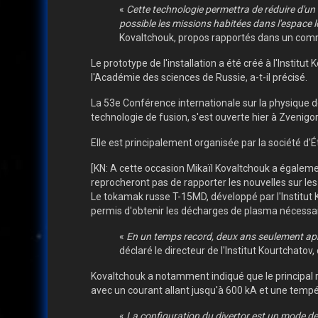
«
Cette technologie permettra de réduire d'un 
possible les missions habitées dans l'espace l
Kovaltchouk, propos rapportés dans un commu
Le prototype de l'installation a été créé à l'Institu
l'Académie des sciences de Russie, a-t-il précisé.
La 53e Conférence internationale sur la physique d
technologie de fusion, s'est ouverte hier à Zvenigo
Elle est principalement organisée par la société d'
[KN: A cette occasion Mikaïl Kovaltchouk a égaleme
reprocheront pas de rapporter les nouvelles sur les
Le tokamak russe T-15MD, développé par l'Institut
permis d'obtenir les décharges de plasma nécessair
«
En un temps record, deux ans seulement apr
déclaré le directeur de l'Institut Kourtchatov,
Kovaltchouk a notamment indiqué que le principal 
avec un courant allant jusqu'à 600 kA et une tempé
«
La configuration du divertor est un mode de