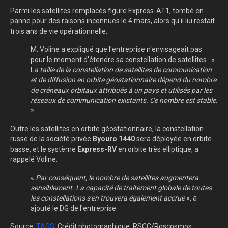
Parmi les satellites remplacés figure Express-AT1, tombé en
panne pour des raisons inconnues le 4 mars, alors qu'il lui restait
trois ans de vie opérationnelle.
M. Voline a expliqué que l'entreprise n'envisageait pas
pour le moment d'étendre sa constellation de satellites : «
L
a taille de la constellation de satellites de communication
et de diffusion en orbite géostationnaire dépend du nombre
de créneaux orbitaux attribués à un pays et utilisés par les
réseaux de communication existants. Ce nombre est stable
.
»
Outre les satellites en orbite géostationnaire, la constellation
russe de la société privée
Byouro 1440
sera déployée en orbite
basse, et le système
Express-RV
en orbite très elliptique, a
rappelé Voline.
«
Par conséquent, le nombre de satellites augmentera
sensiblement. La capacité de traitement globale de toutes
les constellations s'en trouvera également accrue
», a
ajouté le DG de l'entreprise.
Source:
TASS
; Crédit photographique: RSCC/Roscosmos