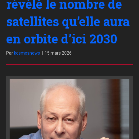
révélé le nombre de
satellites qu’elle aura
en orbite d’ici 2030
Par
kosmosnews
|
15 mars 2026