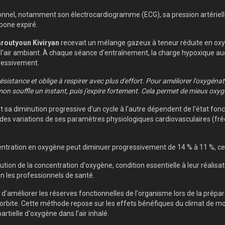
onnel, notamment son électrocardiogramme (ECG), sa pression artérielle
bone expiré.
routyoun Kiviryan
recevait un mélange gazeux à teneur réduite en oxy
 l'air ambiant. À chaque séance d'entraînement, la charge hypoxique aug
ressivement.
istance et oblige à respirer avec plus d'effort. Pour améliorer l'oxygénati
s mon souffle un instant, puis j'expire fortement. Cela permet de mieux oxy
sa diminution progressive d'un cycle à l'autre dépendent de l'état fon
 des variations de ses paramètres physiologiques cardiovasculaires (fr
ntration en oxygène peut diminuer progressivement de 14 % à 11 %, ce 
on de la concentration d'oxygène, condition essentielle à leur réalisat
n les professionnels de santé.
t d'améliorer les réserves fonctionnelles de l'organisme lors de la prép
rbite. Cette méthode repose sur les effets bénéfiques du climat de moy
rtielle d'oxygène dans l'air inhalé.