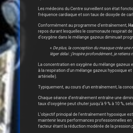
Les médecins du Centre surveillent son état foncti
fréquence cardiaque et son taux de dioxyde de car
Conformément au programme d'entraînement,
Ha
repos durant lesquelles le cosmonaute respirait de
d'oxygène dans le mélange gazeux diminuait prog
«
De plus, la conception du masque crée une rés
léger délai : j'inspire profondément, je retien
La concentration en oxygène du mélange gazeux et 
à la respiration d'un mélange gazeux hypoxique et
artérielle).
Typiquement, au cours d'un entraînement, la conce
Chaque séance d'entraînement entraîne une diminuti
taux d'oxygène peut chuter jusqu'à 9 % à 10 %, selo
L'objectif principal de l'entraînement hypoxique es
maintenir leurs performances professionnelles en o
facteur étant la réduction modérée de la pression pa