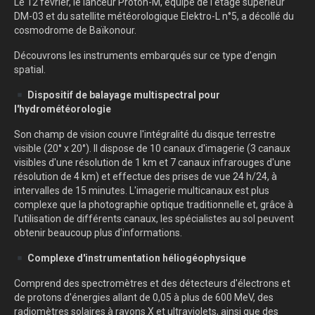
Le 12 février, le lanceur Proton-M, équipé de l'étage supérieur
DM-03 et du satellite météorologique Elektro-L n°5, a décollé du
cosmodrome de Baïkonour.
Découvrons les instruments embarqués sur ce type d'engin
spatial.
Dispositif de balayage multispectral pour
l'hydrométéorologie
Son champ de vision couvre l'intégralité du disque terrestre
visible (20° x 20°). Il dispose de 10 canaux d'imagerie (3 canaux
visibles d'une résolution de 1 km et 7 canaux infrarouges d'une
résolution de 4 km) et effectue des prises de vue 24 h/24, à
intervalles de 15 minutes. L'imagerie multicanaux est plus
complexe que la photographie optique traditionnelle et, grâce à
l'utilisation de différents canaux, les spécialistes au sol peuvent
obtenir beaucoup plus d'informations.
Complexe d'instrumentation héliogéophysique
Comprend des spectromètres et des détecteurs d'électrons et
de protons d'énergies allant de 0,05 à plus de 600 MeV, des
radiomètres solaires à rayons X et ultraviolets, ainsi que des