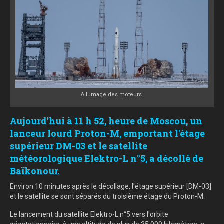
Allumage des moteurs.
Aujourd'hui à 11 h 52, heure de Moscou, un
lanceur lourd Proton-M, emportant l'étage
supérieur DM-03 et le satellite
météorologique Elektro-L n°5, a décollé de
Baïkonour.
Environ 10 minutes après le décollage, l'étage supérieur [DM-03]
et le satellite se sont séparés du troisième étage du Proton-M.
Le lancement du satellite Elektro-L n°5 vers l'orbite