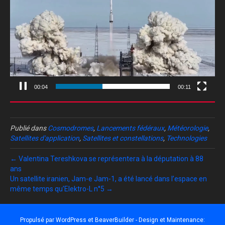
00:05
00:11
Publié dans
Cosmodromes
,
Lancements fédéraux
,
Météorologie
,
Satellites d'application
,
Satellites et constellations
,
Technologies
← Valentina Tereshkova se représentera à la députation à 88
ans
Un satellite iranien, Jam-e Jam-1, a été lancé dans l’espace en
même temps qu’Elektro-L n°5 →
Propulsé par
WordPress
et
BeaverBuilder
- Design et Maintenance: