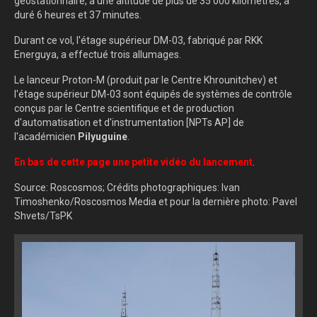
géostationnaire, à une altitude de plus de 35 000 kilomètres, a
duré 6 heures et 37 minutes.
Durant ce vol, l'étage supérieur DM-03, fabriqué par RKK
Energuya, a effectué trois allumages.
Le lanceur Proton-M (produit par le Centre Khrounitchev) et
l'étage supérieur DM-03 sont équipés de systèmes de contrôle
conçus par le Centre scientifique et de production
d'automatisation et d'instrumentation [NPTs AP] de
l'académicien
Pilyuguine
.
En bas de cette page une petite vidéo du lancement
.
Source: Roscosmos; Crédits photographiques: Ivan
Timoshenko/Roscosmos Media et pour la dernière photo: Pavel
Shvets/TsPK