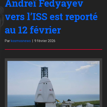
Andreï Fedyayev
vers l’ISS est reporté
au 12 février
Par
kosmosnews
|
9 février 2026