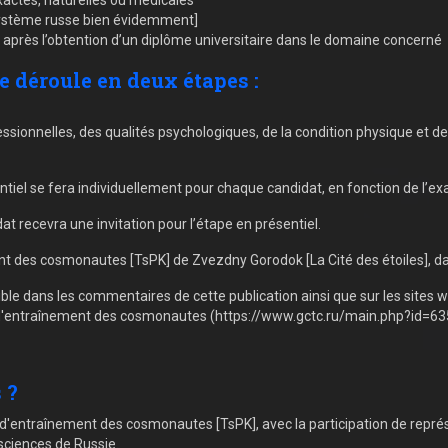
actes, naturelles ou médicales
système russe bien évidemment]
 après l’obtention d’un diplôme universitaire dans le domaine concerné
e déroule en deux étapes :
onnelles, des qualités psychologiques, de la condition physique et de la
ntiel se fera individuellement pour chaque candidat, en fonction de l’e
at recevra une invitation pour l’étape en présentiel.
t des cosmonautes [TsPK] de Zvezdny Gorodok [La Cité des étoiles], da
ible dans les commentaires de cette publication ainsi que sur les site
d'entraînement des cosmonautes (https://www.gctc.ru/main.php?id=63
 ?
d'entraînement des cosmonautes [TsPK], avec la participation de représe
ciences de Russie.