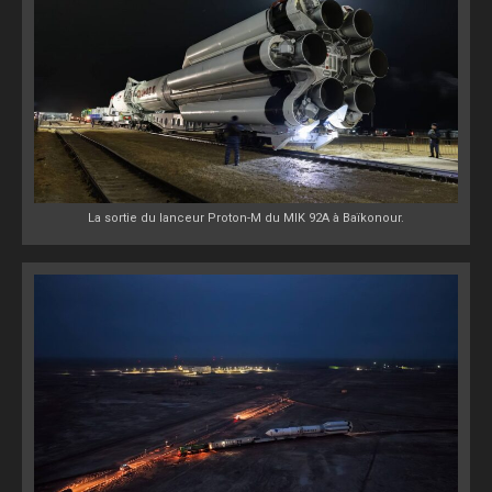
La sortie du lanceur Proton-M du MIK 92A à Baïkonour.