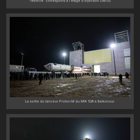
"rétrécie" correspond à l'étage d'injection DM-03.
La sortie du lanceur Proton-M du MIK 92A à Baïkonour.