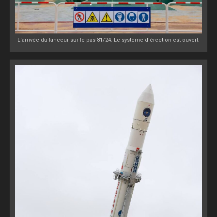
L'arrivée du lanceur sur le pas 81/24. Le système d'érection est ouvert.