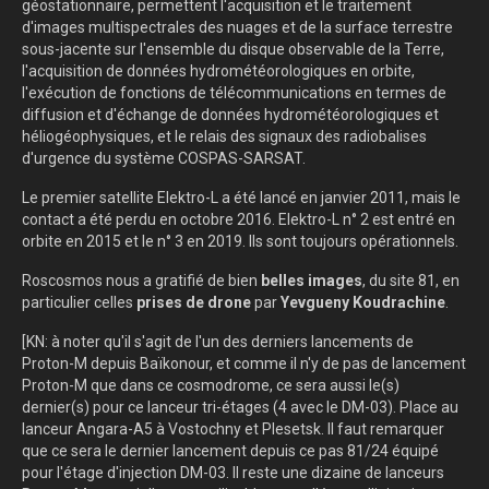
géostationnaire, permettent l'acquisition et le traitement
d'images multispectrales des nuages ​​et de la surface terrestre
sous-jacente sur l'ensemble du disque observable de la Terre,
l'acquisition de données hydrométéorologiques en orbite,
l'exécution de fonctions de télécommunications en termes de
diffusion et d'échange de données hydrométéorologiques et
héliogéophysiques, et le relais des signaux des radiobalises
d'urgence du système COSPAS-SARSAT.
Le premier satellite Elektro-L a été lancé en janvier 2011, mais le
contact a été perdu en octobre 2016. Elektro-L n° 2 est entré en
orbite en 2015 et le n° 3 en 2019. Ils sont toujours opérationnels.
Roscosmos nous a gratifié de bien
belles images
, du site 81, en
particulier celles
prises de drone
par
Yevgueny Koudrachine
.
[KN: à noter qu'il s'agit de l'un des derniers lancements de
Proton-M depuis Baïkonour, et comme il n'y de pas de lancement
Proton-M que dans ce cosmodrome, ce sera aussi le(s)
dernier(s) pour ce lanceur tri-étages (4 avec le DM-03). Place au
lanceur Angara-A5 à Vostochny et Plesetsk. Il faut remarquer
que ce sera le dernier lancement depuis ce pas 81/24 équipé
pour l'étage d'injection DM-03. Il reste une dizaine de lanceurs