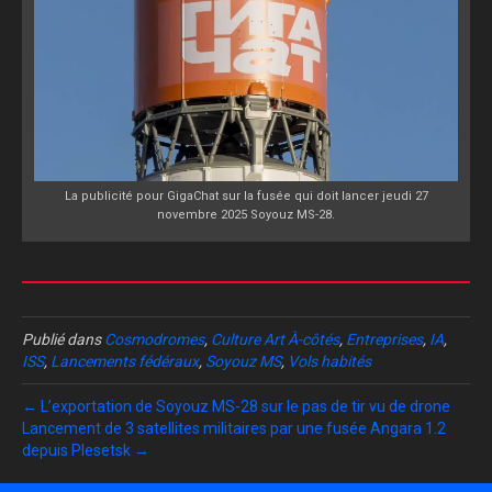
La publicité pour GigaChat sur la fusée qui doit lancer jeudi 27
novembre 2025 Soyouz MS-28.
Publié dans
Cosmodromes
,
Culture Art À-côtés
,
Entreprises
,
IA
,
ISS
,
Lancements fédéraux
,
Soyouz MS
,
Vols habités
← L’exportation de Soyouz MS-28 sur le pas de tir vu de drone
Lancement de 3 satellites militaires par une fusée Angara 1.2
depuis Plesetsk →