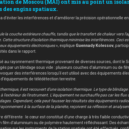
viation de Moscou (MAI) ont mis au point un isola
s des engins spatiaux.
a d'éviter les interférences et d'améliorer la précision opérationnelle en 
seule la couche extérieure chauffe, tandis que le transfert de chaleur vers l
ette structure d'isolation thermique minimise les interférences. Ceci est 
reux équipements électroniques
», explique
Guennady Kolessov
, partici
ités dans le rapport.
posé au rayonnement thermique provenant de diverses sources, dont le Sole
és par un blindage sous vide : plusieurs couches d'aluminium ou de fi
rovoquer des interférences lorsqu'il est utilisé avec des équipements él
ion d'équipements de télédétection terrestre.
rmique, il est recouvert d'une isolation thermique. Le type de blindage s
 à l'extérieur de l'instrument. L'équipement ne surchauffe pas car les flux
ndages. Cependant, cela peut fausser les résultats des équipements radiomé
ayonnement à la surface de la planète, reçoivent sa réflexion et analysent
re différente : le cœur est constitué d'une charge à très faible conductivi
st un film d'aluminium ou de polymère hautement réfléchissant. Des échan
isation sur les instruments de la station spatiale ont été effectués, conf