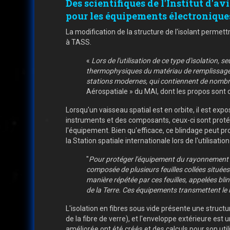
Des scientifiques de l'Institut d'a
pour les équipements électronique
La modification de la structure de l'isolant permettr
à TASS.
«
Lors de l'utilisation de ce type d'isolation, 
thermophysiques du matériau de remplissage. C
stations modernes, qui contiennent de nomb
Aérospatiale » du MAI, dont les propos sont c
Lorsqu'un vaisseau spatial est en orbite, il est ex
instruments et des composants, ceux-ci sont protég
l'équipement. Bien qu'efficace, ce blindage peut p
la Station spatiale internationale lors de l'utilisat
"
Pour protéger l'équipement du rayonnement the
composée de plusieurs feuilles collées situées
manière répétée par ces feuilles, appelées bli
de la Terre. Ces équipements transmettent le r
L'isolation en fibres sous vide présente une structu
de la fibre de verre), et l'enveloppe extérieure e
améliorée ont été créés et des calculs pour son util