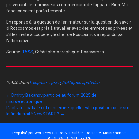
provenant de fournisseurs commerciaux de l'appareil Bion-M «
fonctionnaient parfaitement ».
En réponse à la question de l'animateur sur la question de savoir
si Roscosmos est prêt à travailler avec des entreprises privées et
s'il les invite à coopérer, le chef de Roscosmos a répondu par
l'affirmative.
Source:
TASS
; Crédit photographique: Roscosmos
Publié dans
L'espace... privé
,
Politiques spatiales
← Dmitry Bakanov participe au forum 2025 de
microélectronique
L’activité spatiale est concernée: quelle est la position russe sur
la fin du traité NewSTART ? →
Propulsé par
WordPress
et
BeaverBuilder
- Design et Maintenance:
AJOURWEB · 2018 - 2026