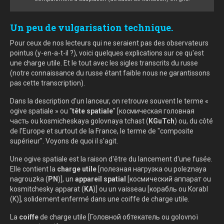
Un peu de vulgarisation technique.
Pour ceux de nos lecteurs qui ne seraient pas des observateurs
pointus (y-en-a-t-il ?), voici quelques explications sur ce qu'est
une charge utile. Et le tout avec les sigles transcrits du russe
(notre connaissance du russe étant faible nous ne garantissons
pas cette transcription).
Dans la description d'un lanceur, on retrouve souvent le terme «
ogive spatiale » ou "
tête spatiale
" [космическая головная
часть ou kosmicheskaya golovnaya tchast (
KGuTch
) ou, du côté
de l'Europe et surtout de la France, le terme de "composite
supérieur". Voyons de quoi il s'agit.
Une ogive spatiale est la raison d'être du lancement d'une fusée.
Elle contient la
charge utile
[полезная нагрузка ou poleznaya
nagrouzka (
PN
)], un
appareil spatial
[космический аппарат ou
kosmitchesky apparat (
KA
)] ou un vaisseau [корабль ou Korabl
(K)], solidement enfermé dans une coiffe de charge utile.
La
coiffe
de charge utile [Головной обтекатель ou golovnoï