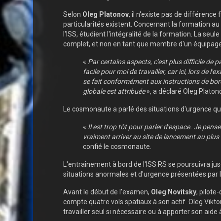
Selon
Oleg Platonov
, il n'existe pas de différen
particularités existent. Concernant la formation a
l'ISS, étudient l'intégralité de la formation. La se
complet, et non en tant que membre d'un équipage
«
Par certains aspects, c'est plus difficile de
facile pour moi de travailler, car ici, lors d
se fait conformément aux instructions de bord.
globale est attribuée
», a déclaré Oleg Platon
Le cosmonaute a parlé des situations d'urgence qui p
«
Il est trop tôt pour parler d'espace. Je pens
vraiment arriver au site de lancement au plus v
confié le cosmonaute.
L'entraînement à bord de l'ISS RS se poursuivra jus
situations anormales et d'urgence présentées par l
Avant le début de l'examen,
Oleg Novitsky
, pilot
compte quatre vols spatiaux à son actif. Oleg Vikt
travailler seul si nécessaire ou à apporter son aide