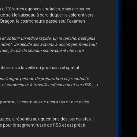
s différentes agences spatiales, mais certaines
 soit le vaisseau à bord duquel ils voleront vers
Crew Dragon, le cosmonaute passe seul l'examen
et obtenir un indice rapide. En revanche, c'est plus
mandant. Je décide des actions à accomplir, mais tout
amen, le rôle de chacun est évalué et une note
iments à la veille du prochain vol spatial :
u une longue période de préparation et je souhaite
e et commencer à travailler efficacement sur l'ISS
», a
 programme, le cosmonaute devra faire face à des
es, a répondu aux questions des journalistes. Il
pour le segment russe de l'ISS et est prêt à