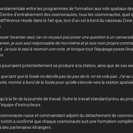
ce fondamentale entre les programmes de formation aux vols spatiaux de
u Centre d'entraînement des cosmonautes, tous les cosmonautes, quel que
ule différence réside dans le fait que, lors d'un vol à bord du vaisseau 
.
 passer l'examen seul, car on ne peut pas poser une question à un camarade 
e l'examen, je suis seul responsable de moi-même et je suis mon propre com
 Je suis le seul à recevoir une note, et lorsque tout l'équipage passe l'ex
ov.
ourraient potentiellement se produire à la station, ainsi que de ses sent
e que tant que la fusée ne décolle pas du pas de tir, on ne vole pas. J'ai e
ite, monter à bord de la fusée pour qu'elle s'envole vers la station spatial
qu'à la fin de la journée de travail. Outre le travail standard prévu au
'équipe d'instructeurs.
e-cosmonaute russe et commandant adjoint du détachement de cosmonaut
orovitch a confirmé que chaque cosmonaute suit une formation complète 
 à des partenaires étrangers :