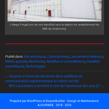
L'étage Fregat lors de son transfert vers la station de ravitaillement du
MIK de Vostochny.
Publié dans
Astrophysique
,
Cosmodromes
,
Lancements fédéraux
,
Météo spatiale
,
Recherche
,
Satellites et constellations
,
Satellites
scientifiques
,
Technologies
← Gonyets et Geoscan lanceront deux satellites de
communication expérimentaux en orbite cet été
NPO Lavochkine a terminé le test de l’alunisseur de Luna-27 →
Propulsé par
WordPress
et
BeaverBuilder
- Design et Maintenance:
AJOURWEB · 2018 - 2026