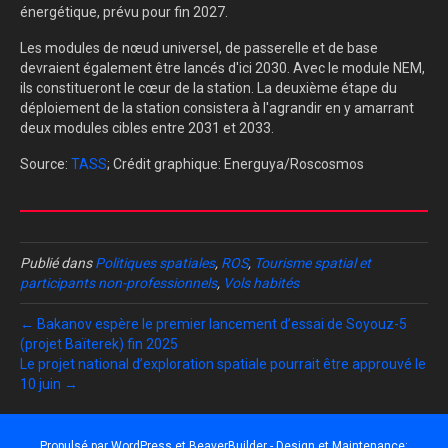
énergétique, prévu pour fin 2027.
Les modules de nœud universel, de passerelle et de base
devraient également être lancés d'ici 2030. Avec le module NEM,
ils constitueront le cœur de la station. La deuxième étape du
déploiement de la station consistera à l'agrandir en y amarrant
deux modules cibles entre 2031 et 2033.
Source:
TASS
; Crédit graphique: Energuya/Roscosmos
Publié dans
Politiques spatiales
,
ROS
,
Tourisme spatial et
participants non-professionnels
,
Vols habités
← Bakanov espère le premier lancement d’essai de Soyouz-5
(projet Baïterek) fin 2025
Le projet national d’exploration spatiale pourrait être approuvé le
10 juin →
Propulsé par
WordPress
et
BeaverBuilder
- Design et Maintenance: