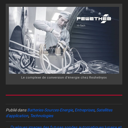
Le complexe de conversion d'énergie chez Reshetnyov.
Publié dans
Batteries-Sources-Energie
,
Entreprises
,
Satellites
d'application
,
Technologies
← Quelques images des futures sondes automatiques lunaire et