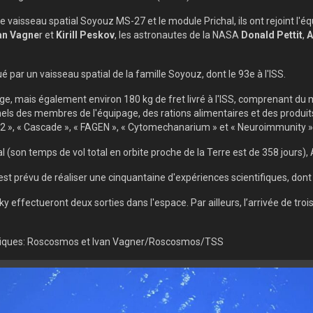
le vaisseau spatial Soyouz MS-27 et le module Prichal, ils ont rejoint l'é
an Vagne
r et
Kirill Peskov
, les astronautes de la NASA
Donald Pettit
,
A
 par un vaisseau spatial de la famille Soyouz, dont le 93e à l'ISS.
page, mais également environ 180 kg de fret livré à l'ISS, comprenant du
s des membres de l'équipage, des rations alimentaires et des produits 
-2 », « Cascade », « FAGEN », « Cytomechanarium » et « Neuroimmunity » 
l (son temps de vol total en orbite proche de la Terre est de 358 jours),
l est prévu de réaliser une cinquantaine d'expériences scientifiques, don
 effectueront deux sorties dans l'espace. Par ailleurs, l’arrivée de tr
hiques: Roscosmos et Ivan Vagner/Roscosmos/TSS