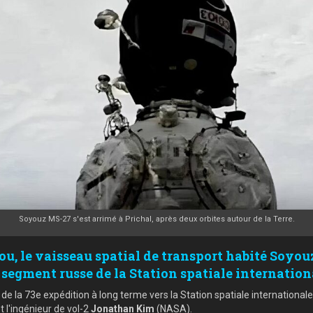
Soyouz MS-27 s'est arrimé à Prichal, après deux orbites autour de la Terre.
ou, le vaisseau spatial de transport habité Soyo
egment russe de la Station spatiale internation
e la 73e expédition à long terme vers la Station spatiale internationa
l'ingénieur de vol-2
Jonathan Kim
(NASA).