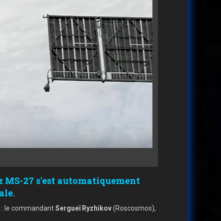
uz MS-27 s'est automatiquement
ale.
le : le commandant
Sergueï Ryzhikov
(Roscosmos),