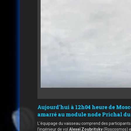
Aujourd'hui à 12h04 heure de Mosc
amarré au module node Prichal du s
L'équipage du vaisseau comprend des participants d
l'ingénieur de vol
Alexeï Zoubritsky
(Roscosmos) et 