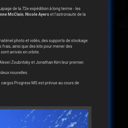
quipage de la 72e expédition à long terme - les
nne McClain
,
Nicole Ayers
et l'astronaute de la
 matériel photo et vidéo, des supports de stockage
frais, ainsi que des kits pour mener des
sont arrivés en orbite.
 Alexeï Zoubritsky et Jonathan Kim leur premier.
t deux nouvelles.
ois cargos Progress MS est prévue au cours de