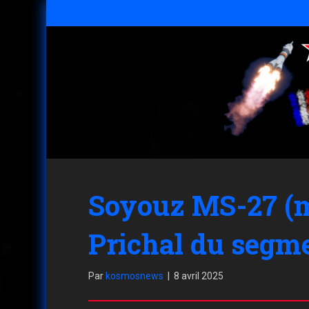
Soyouz MS-27 (m
Prichal du segme
Par
kosmosnews
|
8 avril 2025