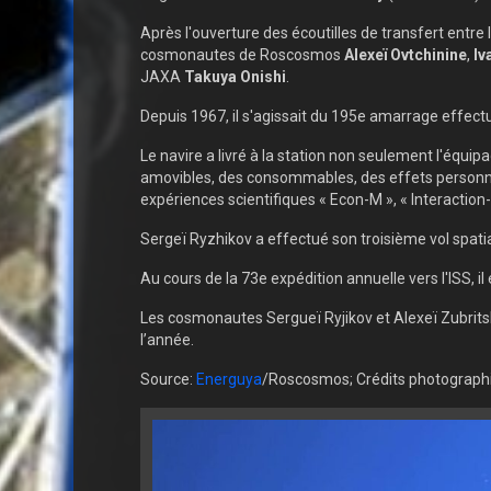
Après l'ouverture des écoutilles de transfert entre 
cosmonautes de Roscosmos
Alexeï Ovtchinine
,
Iv
JAXA
Takuya Onishi
.
Depuis 1967, il s'agissait du 195e amarrage effectué
Le navire a livré à la station non seulement l'équi
amovibles, des consommables, des effets personnel
expériences scientifiques « Econ-M », « Interaction
Sergeï Ryzhikov a effectué son troisième vol spatia
Au cours de la 73e expédition annuelle vers l'ISS, i
Les cosmonautes Sergueï Ryjikov et Alexeï Zubritsky
l’année.
Source:
Energuya
/Roscosmos; Crédits photograp