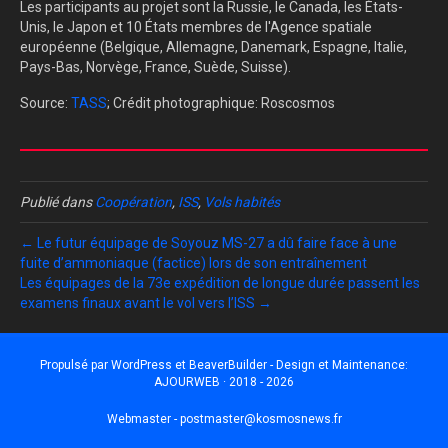
Les participants au projet sont la Russie, le Canada, les États-
Unis, le Japon et 10 États membres de l'Agence spatiale
européenne (Belgique, Allemagne, Danemark, Espagne, Italie,
Pays-Bas, Norvège, France, Suède, Suisse).
Source:
TASS
; Crédit photographique: Roscosmos
Publié dans
Coopération
,
ISS
,
Vols habités
← Le futur équipage de Soyouz MS-27 a dû faire face à une
fuite d’ammoniaque (factice) lors de son entraînement
Les équipages de la 73e expédition de longue durée passent les
examens finaux avant le vol vers l’ISS →
Propulsé par
WordPress
et
BeaverBuilder
- Design et Maintenance:
AJOURWEB · 2018 - 2026
Webmaster -
postmaster@kosmosnews.fr