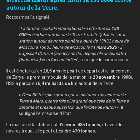
autour de la Terre.
Roscosmos l'a signalé.
"
La Station spatiale internationale a effectué sa
150
000
ème orbite autour de la Terre. L'orbite "jubilaire" de la
station autour de notre planète a duré de 13h32 heure de
Moscou à 15h05 heure de Moscou le
11 mars 2025
- il
s'agissait d'un vol (au-dessus de) depuis l'île de Sumatra
(Indonésie) vers l'océan Indien
", a indiqué le communiqué.
Il est à noter qu'en
26,5 ans
(le point de départ est le lancement
de Zarya, le premier module de la station, le
20 novembre 1998
),
l'ISS a parcouru
6,4 milliards de km
autour de la Terre.
«
C'est 30 fois plus grand que la distance moyenne de la
Terre à Mars, quatre fois plus grand que celle de la Terre à
Saturne et presque aussi loin que l'orbite de Pluton
», a
souligné l'entreprise d'État.
La masse de la station est d'environ
435 tonnes
, et avec des
navires à quai, elle peut atteindre
470 tonnes
.