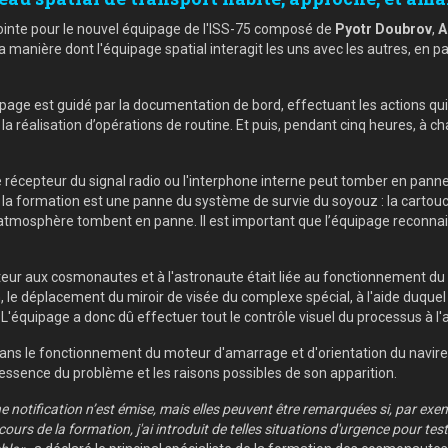
jointe pour le nouvel équipage de l'ISS-75 composé de
Pyotr Doubrov
,
A
anière dont l'équipage spatial interagit les uns avec les autres, en parti
équipage est guidé par la documentation de bord, effectuant les actions q
alisation d’opérations de routine. Et puis, pendant cinq heures, à chaque
récepteur du signal radio ou l'interphone interne peut tomber en pann
de la formation est une panne du système de survie du soyouz : la carto
de l'atmosphère tombent en panne. Il est important que l’équipage reconna
teur aux cosmonautes et à l'astronaute était liée au fonctionnement du sy
 le déplacement du miroir de visée du complexe spécial, à l'aide duquel 
u. L'équipage a donc dû effectuer tout le contrôle visuel du processus à l
ns le fonctionnement du moteur d'amarrage et d'orientation du navire, c
’essence du problème et les raisons possibles de son apparition.
notification n’est émise, mais elles peuvent être remarquées si, par exem
rs de la formation, j'ai introduit de telles situations d'urgence pour tes