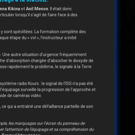
nna Kikina
et
Anil Menon
. Il était donc
culier lorsqu'il s'agit de faire face à des
ui y sont spécifiées. La formation complète des
 étape du « vol », l’instructeur a initié
e. Une autre situation d'urgence fréquemment
uche d'absorption chargée d'absorber le dioxyde de
isse rapidement le problème, le signale à la Terre
stème radio Kours : le signal de l'ISS n'a pas été
l'équipage surveille la progression de l'approche et
'aide de caméras vidéo.
e qui a entraîné une défaillance partielle de son
ple, les marquages ​​sur l’écran du panneau de
ter l'attention de l'équipage et sa compréhension du