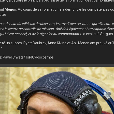
ble
», a déclaré le principal spécialiste de la formation des cosmonautes
nil Menon
. Au cours de sa formation, il a démontré les compétences qu
utes.
ondensat du véhicule de descente, le travail avec la vanne qui alimente e
ec le centre de contrôle de mission. Anil doit également être capable d'ide
ui lui est associé, et de le signaler au commandant
», a expliqué Sergueï
é un succès. Pyotr Doubrov, Anna Kikina et Anil Menon ont prouvé qu'il
r.
es: Pavel Chvets/TsPK/Roscosmos