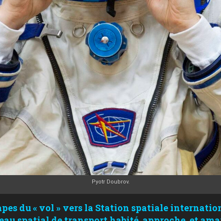
Pyotr Doubrov.
apes du « vol » vers la Station spatiale internatio
au spatial de transport habité, approche, et amar