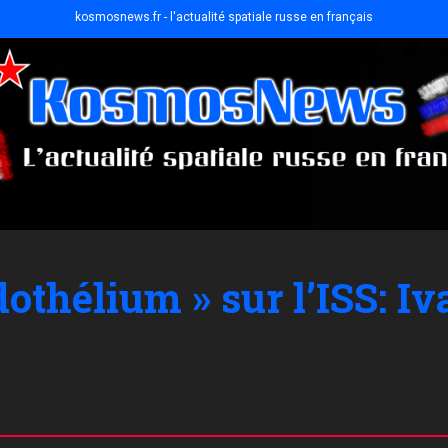
kosmosnews.fr - l'actualité spatiale russe en français
othélium » sur l’ISS: I