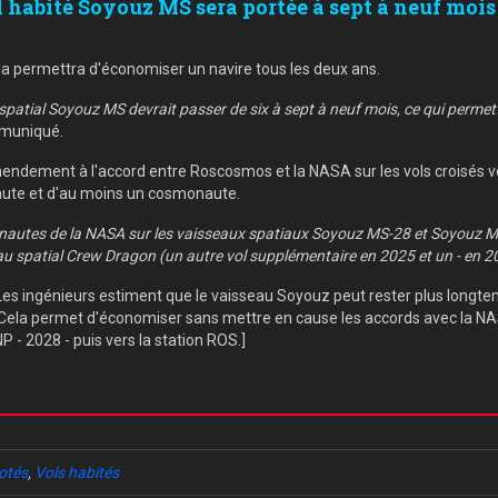
 habité Soyouz MS sera portée à sept à neuf mois à
a permettra d'économiser un navire tous les deux ans.
 spatial Soyouz MS devrait passer de six à sept à neuf mois, ce qui perme
ommuniqué.
mendement à l'accord entre Roscosmos et la NASA sur les vols croisés vers
naute et d'au moins un cosmonaute.
onautes de la NASA sur les vaisseaux spatiaux Soyouz MS-28 et Soyouz MS
 spatial Crew Dragon (un autre vol supplémentaire en 2025 et un - en 2
. Les ingénieurs estiment que le vaisseau Soyouz peut rester plus longt
 Cela permet d'économiser sans mettre en cause les accords avec la N
 - 2028 - puis vers la station ROS.]
otés
,
Vols habités