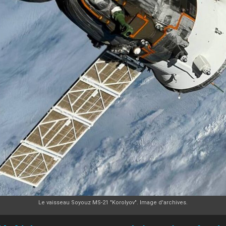
Le vaisseau Soyouz MS-21 "Korolyov". Image d'archives.