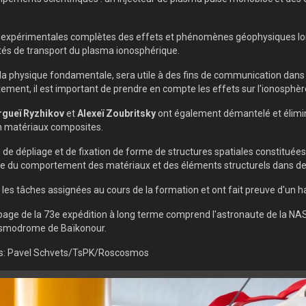
expérimentales complètes des effets et phénomènes géophysiques lors 
étés de transport du plasma ionosphérique.
de la physique fondamentale, sera utile à des fins de communication d
ctement, il est important de prendre en compte les effets sur l'ionosphè
rgueï Ryzhikov
et
Alexeï Zoubritsky
ont également démantelé et élimin
en matériaux composites.
ie de dépliage et de fixation de forme de structures spatiales constit
e du comportement des matériaux et des éléments structurels dans des c
s tâches assignées au cours de la formation et ont fait preuve d'un ha
uipage de la 73e expédition à long terme comprend l'astronaute de la N
cosmodrome de Baïkonour.
es: Pavel Schvets/TsPK/Roscosmos