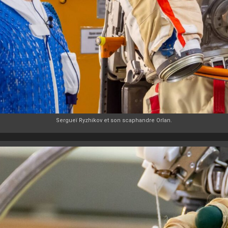
Sergueï Ryzhikov et son scaphandre Orlan.