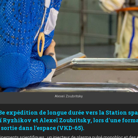
Alexeï Zoubritsky.
73e expédition de longue durée vers la Station spa
Ryzhikov et Alexeï Zoubritsky, lors d'une forma
sortie dans l'espace (VKD-65).
pements scientifiques : un injecteur de plasma pulsé monobloc et des 