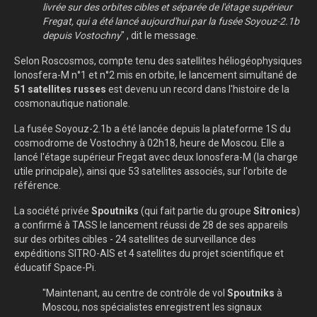
livrée sur des orbites cibles et séparée de l'étage supérieur
Fregat, qui a été lancé aujourd'hui par la fusée Soyouz-2.1b
depuis Vostochny
" , dit le message.
Selon Roscosmos, compte tenu des satellites héliogéophysiques
Ionosfera-M n°1 et n°2 mis en orbite, le lancement simultané de
51 satellites
russes
est devenu un record dans l'histoire de la
cosmonautique nationale.
La fusée Soyouz-2.1b a été lancée depuis la plateforme 1S du
cosmodrome de Vostochny à 02h18, heure de Moscou. Elle a
lancé l'étage supérieur Fregat avec deux Ionosfera-M (la charge
utile principale), ainsi que 53 satellites associés, sur l'orbite de
référence.
La société privée
Spoutniks
(qui fait partie du groupe
Sitronics
)
a confirmé à TASS le lancement réussi de 28 de ses appareils
sur des orbites cibles - 24 satellites de surveillance des
expéditions SITRO-AIS et 4 satellites du projet scientifique et
éducatif Space-Pi.
"Maintenant, au centre de contrôle de vol
Spoutniks
à
Moscou, nos spécialistes enregistrent les signaux