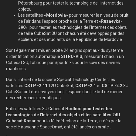
Pétersbourg pour tester la technologie de l'Internet des
objets.
Les satellites
«Mordovia»
pour mesurer le niveau de bruit
de l'air dans l'espace proche de la Terre et
«Ruzaevka-
390»
pour tester les technologies de l'Internet des objets
de taille CubeSat 3U ont chacun été développés par des
écoliers et des étudiants de la République de Mordovie.
Sont également mis en orbite 24 engins spatiaux du système
d'identification automatique
SITRO-AIS,
mesurant chacun un
Cubesat 3U, fabriqué par Spoutniks pour le suivi des navires
maritimes.
Dans l'intérêt de la société Special Technology Center, les
satellites
CSTP
-2.11
12U CubeSat,
CSTP
-2.1
et
CSTP
-2.2
3U
CubeSat ont été envoyés dans l'espace dans le but de mener
des recherches scientifiques.
Enfin, les satellites 3U Cubesat
Hodhod pour tester les
technologies de l'Internet des objets et les satellites 24U
Cubesat
Kosar
pour la télédétection de la Terre, créés par la
société iranienne SpaceOmid, ont été lancés en orbite .