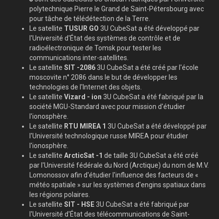
polytechnique Pierre le Grand de Saint-Pétersbourg avec
pour tâche de télédétection de la Terre.
Le satellite
TUSUR
GO
3U CubeSat a été développé par
l'Université d'État des systèmes de contrôle et de
radioélectronique de Tomsk pour tester les
communications inter-satellites.
Le satellite
SIT
-2086
3U CubeSat a été créé par l'école
moscovite n° 2086 dans le but de développer les
technologies de l'Internet des objets.
Le satellite
Vizard
-
ion
3U CubeSat a été fabriqué par la
société MGU-Standard avec pour mission d'étudier
l'ionosphère.
Le satellite
RTU
MIREA
1
3U CubeSat a été développé par
l'Université technologique russe MIREA pour étudier
l'ionosphère.
Le satellite
ArcticSat
-1
de taille 3U CubeSat a été créé
par l'Université fédérale du Nord (Arctique) du nom de M.V.
Lomonossov afin d'étudier l'influence des facteurs de «
météo spatiale » sur les systèmes d'engins spatiaux dans
les régions polaires.
Le satellite
SIT
-
HSE
3U CubeSat a été fabriqué par
l'Université d'État des télécommunications de Saint-