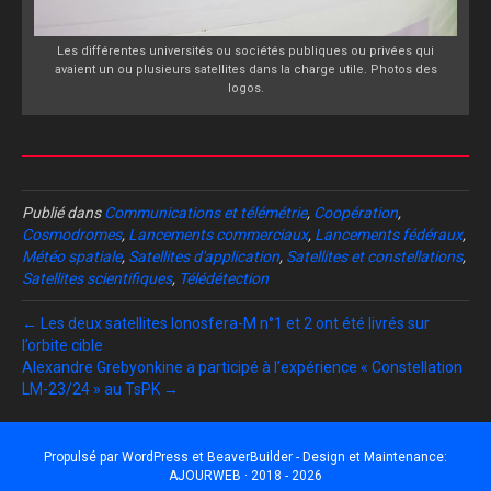
Les différentes universités ou sociétés publiques ou privées qui
avaient un ou plusieurs satellites dans la charge utile. Photos des
logos.
Publié dans
Communications et télémétrie
,
Coopération
,
Cosmodromes
,
Lancements commerciaux
,
Lancements fédéraux
,
Météo spatiale
,
Satellites d'application
,
Satellites et constellations
,
Satellites scientifiques
,
Télédétection
← Les deux satellites Ionosfera-M n°1 et 2 ont été livrés sur
l’orbite cible
Alexandre Grebyonkine a participé à l’expérience « Constellation
LM-23/24 » au TsPK →
Propulsé par
WordPress
et
BeaverBuilder
- Design et Maintenance:
AJOURWEB · 2018 - 2026