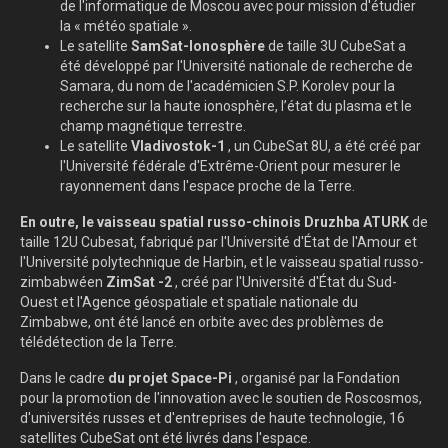
de l'informatique de Moscou avec pour mission d'étudier
la « météo spatiale ».
Le satellite
SamSat-Ionosphère
de taille 3U CubeSat a
été développé par l'Université nationale de recherche de
Samara, du nom de l'académicien S.P. Korolev pour la
recherche sur la haute ionosphère, l’état du plasma et le
champ magnétique terrestre.
Le satellite
Vladivostok-1
, un CubeSat 8U, a été créé par
l'Université fédérale d'Extrême-Orient pour mesurer le
rayonnement dans l'espace proche de la Terre.
En outre, le vaisseau spatial russo-chinois Druzhba ATURK
de
taille 12U Cubesat, fabriqué par l'Université d'État de l'Amour et
l'Université polytechnique de Harbin, et le vaisseau spatial russo-
zimbabwéen
ZimSat
-2
, créé par l'Université d'État du Sud-
Ouest et l'Agence géospatiale et spatiale nationale du
Zimbabwe, ont été lancé en orbite avec des problèmes de
télédétection de la Terre.
Dans le cadre
du projet Space-Pi
, organisé par la Fondation
pour la promotion de l'innovation avec le soutien de Roscosmos,
d'universités russes et d'entreprises de haute technologie, 16
satellites CubeSat ont été livrés dans l'espace.