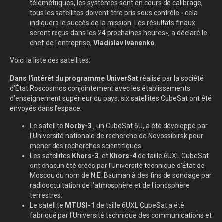
télémétriques, les systèmes sont en cours de calibrage,
tous les satellites doivent être pris sous contrôle - cela
indiquera le succès de la mission. Les résultats finaux
seront reçus dans les 24 prochaines heures», a déclaré le
chef de l'entreprise,
Vladislav Ivanenko
.
Voici la liste des satellites:
Dans l'intérêt du programme UniverSat
réalisé par la société
d'État Roscosmos conjointement avec les établissements
d'enseignement supérieur du pays, six satellites CubeSat ont été
envoyés dans l'espace.
Le satellite
Norby-3
, un CubeSat 6U, a été développé par
l'Université nationale de recherche de Novossibirsk pour
mener des recherches scientifiques.
Les satellites
Khors-3
et
Khors-4
de taille 6UXL CubeSat
ont chacun été créés par l'Université technique d'État de
Moscou du nom de N.E. Bauman à des fins de sondage par
radiooccultation de l'atmosphère et de l'ionosphère
terrestres.
Le satellite
MTUSI-1
de taille 6UXL CubeSat a été
fabriqué par l'Université technique des communications et