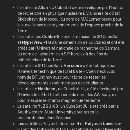
Le satellite
Altair
6U CubeSat a été développé par l'Institut
de recherche en physique nucléaire D.V. Université d'État
Skobeltsyn de Moscou, du nom de M.V. Lomonossov pour
la surveillance des rayonnements de l'espace proche de la
Terre.
Les satellites
Colibri-S
d'une dimension de 3U CubeSat
et
HyperView
-1
G
d'une dimension de 6U CubeSat ont été
créés par l'Université nationale de recherche de Samara,
du nom de l'académicien S.P. Korolev à des fins de
télédétection de la Terre.
Le satellite 3U CubeSat
« Horizon »
a été fabriqué par
l'Université technique de l'État balte « Voenmech », du
nom de D.F. Ustinov avec pour tâche de tester les
développements expérimentaux des étudiants.
Le satellite
Nokhcho
, un CubeSat 3U, a été développé par
l'Université d'État tchétchène du nom des AA. Kadyrov
pour mesurer le champ magnétique terrestre.
Le satellite
YuZGU-60
, un CubeSat 3U, a été créé par la
Southwestern State University pour tester la
radioprotection dans l'espace.
Les
satellites Polytech Universe-4 et
Polytech Universe-
5
sont des CubeSats 3U chacun fabriqués par l'Université