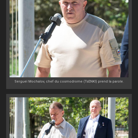
Sergueï Mochalov, chef du cosmodrome (TsENKI) prend la parole.