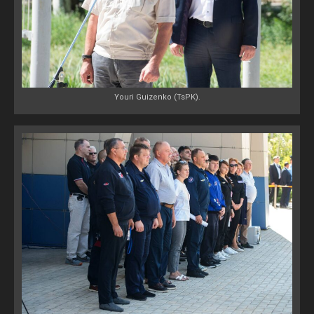
Youri Guizenko (TsPK).