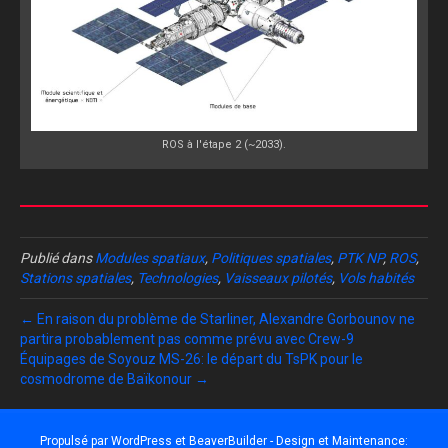
ROS à l'étape 2 (~2033).
Publié dans
Modules spatiaux
,
Politiques spatiales
,
PTK NP
,
ROS
,
Stations spatiales
,
Technologies
,
Vaisseaux pilotés
,
Vols habités
← En raison du problème de Starliner, Alexandre Gorbounov ne
partira probablement pas comme prévu avec Crew-9
Équipages de Soyouz MS-26: le départ du TsPK pour le
cosmodrome de Baïkonour →
Propulsé par
WordPress
et
BeaverBuilder
- Design et Maintenance: