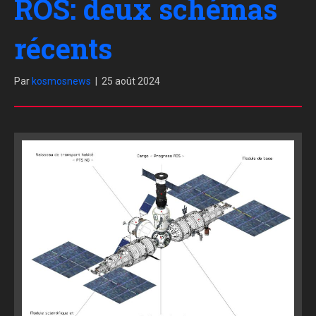
ROS: deux schémas
récents
Par
kosmosnews
|
25 août 2024