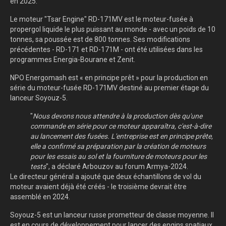
en 2025.
Le moteur "Tsar Engine" RD-171MV est le moteur-fusée à
propergol liquide le plus puissant au monde - avec un poids de 10
tonnes, sa poussée est de 800 tonnes. Ses modifications
précédentes - RD-171 et RD-171M - ont été utilisées dans les
programmes Energia-Bourane et Zenit.
NPO Energomash est « en principe prêt » pour la production en
série du moteur-fusée RD-171MV destiné au premier étage du
lanceur Soyouz-5.
"
Nous devons nous attendre à la production dès qu'une
commande en série pour ce moteur apparaîtra, c'est-à-dire
au lancement des fusées. L'entreprise est en principe prête,
elle a confirmé sa préparation par la création de moteurs
pour les essais au sol et la fourniture de moteurs pour les
tests
", a déclaré Arbouzov au forum Armya-2024.
Le directeur général a ajouté que deux échantillons de vol du
moteur avaient déjà été créés - le troisième devrait être
assemblé en 2024.
Soyouz-5 est un lanceur russe prometteur de classe moyenne. Il
est en cours de développement pour lancer des engins spatiaux