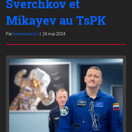
Sverchkov et
Mikayev au TsPK
Par
kosmosnews
|
24 mai 2024