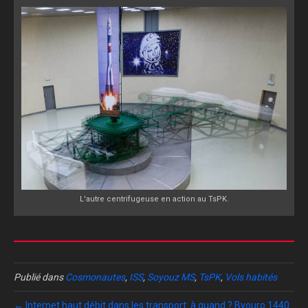
L'autre centrifugeuse en action au TsPK.
Publié dans
Cosmonautes
,
ISS
,
Soyouz MS
,
TsPK
,
Vols habités
← Internet haut débit dans les transport: à quand ? Byouro 1440