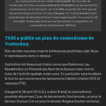
du cosmodrome et son centre administratif. En 3 La ville de
Tsiolkovsky. En 4 les nouveaux bâtiments d'habitation du personnel du
cosmodrome. En 6 l'aéroport, en 12 le MIK universel. En 14 le pas de
lancement Soyouz-2 et en 15 celui d'Angara. En 11 la localisation d'un
potentiel pas de lancement d'une fusée super-lourde. Il y a environ 20
Km entre Tsiolkovsky et les pas de lancement. La superficie du
cosmodrome est d'environ 700 Km2.
TASS a publié un plan du cosmodrome de
Vostochny.
Rien de bien nouveau mais le schéma est plutôt bien clair. Nous
le reproduisons donc ci-dessus.
Vostochny est beaucoup moins connu que Baïkonour (au
Kazakhstan) ou Plesetsk (au Nord de la Russie) mais c'est le
futur de l'activité spatiale civile russe. En particulier sera localisée
là tout se qui concernera les lancements habités (station ROS et
vaisseau PTK).
Inauguré le 28 avril 2016 [il y a donc 8 ans], le cosmodrome
possède désormais 2 pas de lancements fonctionnels, un pour le
lanceur Soyouz 2 et un pour le lanceur Angara (toutes versions).