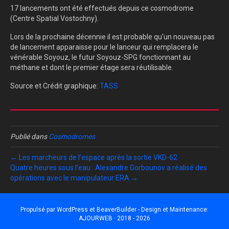
17 lancements ont été effectués depuis ce cosmodrome
(Centre Spatial Vostochny).
Lors de la prochaine décennie il est probable qu'un nouveau pas
de lancement apparaisse pour le lanceur qui remplacera le
vénérable Soyouz, le futur Soyouz-SPG fonctionnant au
méthane et dont le premier étage sera réutilisable.
Source et Crédit graphique:
TASS
Publié dans
Cosmodromes
← Les marcheurs de l’espace après la sortie VKD-62
Quatre heures sous l’eau : Alexandre Gorbounov a réalisé des
opérations avec le manipulateur ERA →
Propulsé par
WordPress
et
BeaverBuilder
- Design et Maintenance:
AJOURWEB · 2018 - 2026