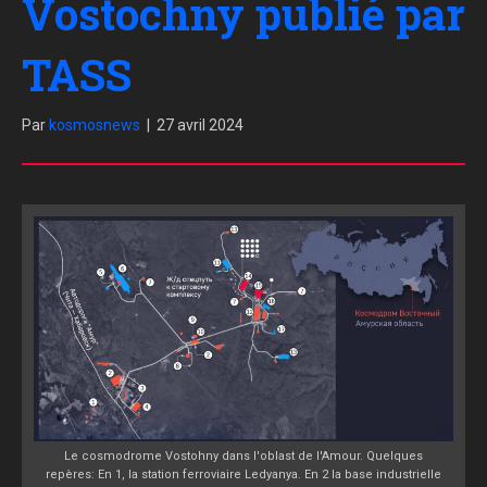
Vostochny publié par
TASS
Par
kosmosnews
|
27 avril 2024
Le cosmodrome Vostohny dans l'oblast de l'Amour. Quelques
repères: En 1, la station ferroviaire Ledyanya. En 2 la base industrielle