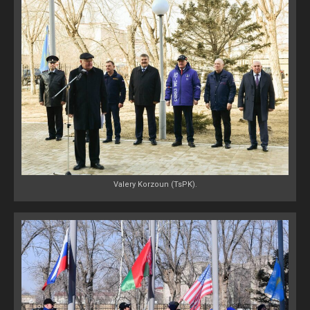
Valery Korzoun (TsPK).