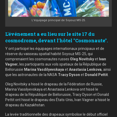
L'équipage principal de Soyouz MS-25.
L'événement a eu lieu sur le site 17 du
cosmodrome, devant l'hôtel "Cosmonaute".
Y ont participé les équipages internationaux principaux et de
réserve du vaisseau spatial habité Soyouz MS-25, qui
comprenaient les cosmonautes russes
Oleg Novitsky
et
Ivan
Vagner
, les participants aux vols spatiaux de la République de
Biélorussie
Marina Vasdilyevskaya
et
Anastasia Lenkova
, ainsi
que les astronautes de la NASA
Tracy Dyson
et
Donald Pettit
.
Oleg Novitsky a hissé le drapeau de la Fédération de Russie,
Marina Vassilyevskaya et Anastasia Lenkova ont hissé le
drapeau de la République de Biélorussie, Tracy Dyson et Donald
Pettit ont hissé le drapeau des États-Unis, Ivan Vagner a hissé le
drapeau du Kazakhstan.
La levée traditionnelle des drapeaux symbolise le début officiel