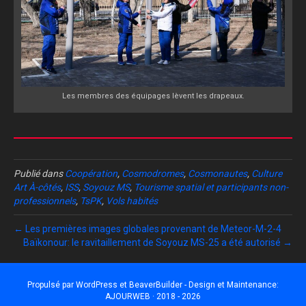
Les membres des équipages lèvent les drapeaux.
Publié dans
Coopération
,
Cosmodromes
,
Cosmonautes
,
Culture
Art À-côtés
,
ISS
,
Soyouz MS
,
Tourisme spatial et participants non-
professionnels
,
TsPK
,
Vols habités
← Les premières images globales provenant de Meteor-M-2-4
Baïkonour: le ravitaillement de Soyouz MS-25 a été autorisé →
Propulsé par
WordPress
et
BeaverBuilder
- Design et Maintenance:
AJOURWEB · 2018 - 2026