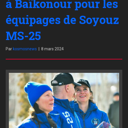
à Baïkonour pour les
équipages de Soyouz
MS-25
Par
kosmosnews
|
8 mars 2024