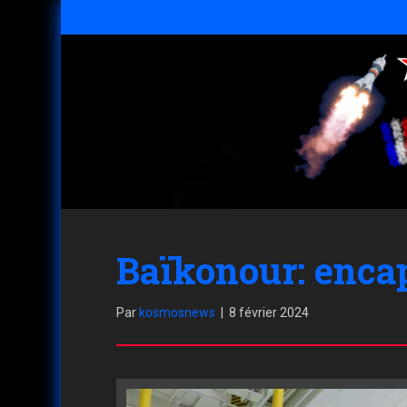
Baïkonour: enca
Par
kosmosnews
|
8 février 2024