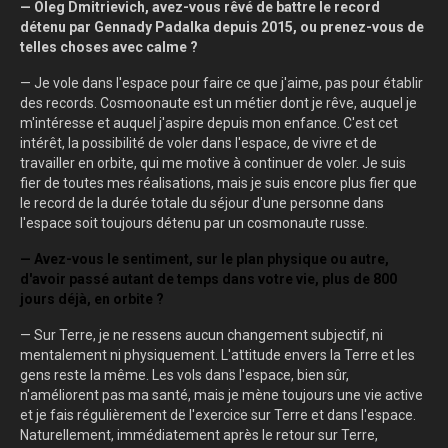
— Oleg Dmitrievich, avez-vous rêvé de battre le record
détenu par Gennady Padalka depuis 2015, ou prenez-vous de
telles choses avec calme ?
— Je vole dans l'espace pour faire ce que j'aime, pas pour établir
des records. Cosmoonaute est un métier dont je rêve, auquel je
m'intéresse et auquel j'aspire depuis mon enfance. C'est cet
intérêt, la possibilité de voler dans l'espace, de vivre et de
travailler en orbite, qui me motive à continuer de voler. Je suis
fier de toutes mes réalisations, mais je suis encore plus fier que
le record de la durée totale du séjour d'une personne dans
l'espace soit toujours détenu par un cosmonaute russe.
— Avez-vous le sentiment, sur le plan physique ou autre,
d'avoir passé autant de temps dans votre vie, plus de 800
jours déjà, en orbite ?
— Sur Terre, je ne ressens aucun changement subjectif, ni
mentalement ni physiquement. L'attitude envers la Terre et les
gens reste la même. Les vols dans l'espace, bien sûr,
n'améliorent pas ma santé, mais je mène toujours une vie active
et je fais régulièrement de l'exercice sur Terre et dans l'espace.
Naturellement, immédiatement après le retour sur Terre,