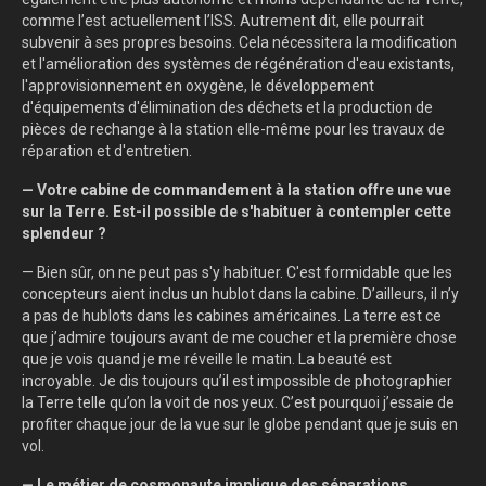
comme l’est actuellement l’ISS. Autrement dit, elle pourrait
subvenir à ses propres besoins. Cela nécessitera la modification
et l'amélioration des systèmes de régénération d'eau existants,
l'approvisionnement en oxygène, le développement
d'équipements d'élimination des déchets et la production de
pièces de rechange à la station elle-même pour les travaux de
réparation et d'entretien.
— Votre cabine de commandement à la station offre une vue
sur la Terre. Est-il possible de s'habituer à contempler cette
splendeur ?
— Bien sûr, on ne peut pas s'y habituer. C'est formidable que les
concepteurs aient inclus un hublot dans la cabine. D’ailleurs, il n’y
a pas de hublots dans les cabines américaines. La terre est ce
que j’admire toujours avant de me coucher et la première chose
que je vois quand je me réveille le matin. La beauté est
incroyable. Je dis toujours qu’il est impossible de photographier
la Terre telle qu’on la voit de nos yeux. C’est pourquoi j’essaie de
profiter chaque jour de la vue sur le globe pendant que je suis en
vol.
— Le métier de cosmonaute implique des séparations