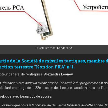
Le satellite radar Kondor-FKA.
tie de la Société de missiles tactiques, membre 
tection terrestre "Kondor-FKA" n°1.
pteur général de l'entreprise,
Alexandre Leonov
.
t, devraient l'être dans un avenir proche, l'ensemble du programme est 
il déclaré en marge de la 22e session des Lectures académiques sur l'as
éveloppe avec beaucoup de succès.
'espère que nous le lancerons au deuxième trimestre de cette année. Nous