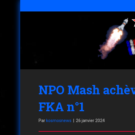
NPO Mash achève 
FKA n°1
Par
kosmosnews
|
26 janvier 2024