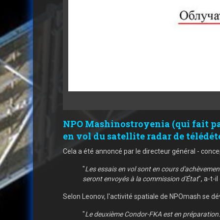
NPO Mashinostroyenia (qui fait par
en vol du satellite radar de télédé
Cela a été annoncé par le directeur général - conce
"
Les essais en vol sont en cours d'achèvemen
seront envoyés à la commission d'État
", a-t-
Selon Leonov, l'activité spatiale de NPOmash se d
"
Le deuxième Condor-FKA est en préparation. J