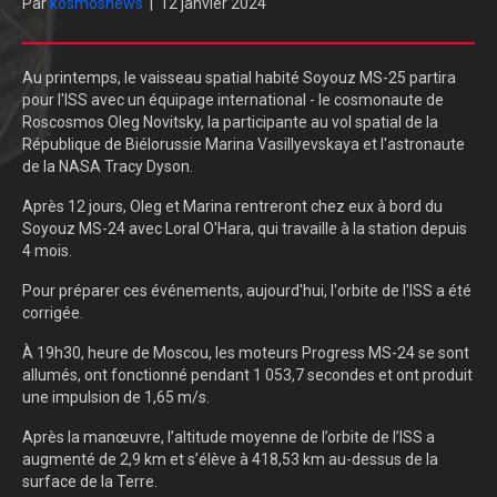
Par
kosmosnews
|
12 janvier 2024
Au printemps, le vaisseau spatial habité Soyouz MS-25 partira
pour l'ISS avec un équipage international - le cosmonaute de
Roscosmos Oleg Novitsky, la participante au vol spatial de la
République de Biélorussie Marina Vasillyevskaya et l'astronaute
de la NASA Tracy Dyson.
Après 12 jours, Oleg et Marina rentreront chez eux à bord du
Soyouz MS-24 avec Loral O'Hara, qui travaille à la station depuis
4 mois.
Pour préparer ces événements, aujourd'hui, l'orbite de l'ISS a été
corrigée.
À 19h30, heure de Moscou, les moteurs Progress MS-24 se sont
allumés, ont fonctionné pendant 1 053,7 secondes et ont produit
une impulsion de 1,65 m/s.
Après la manœuvre, l’altitude moyenne de l’orbite de l’ISS a
augmenté de 2,9 km et s’élève à 418,53 km au-dessus de la
surface de la Terre.