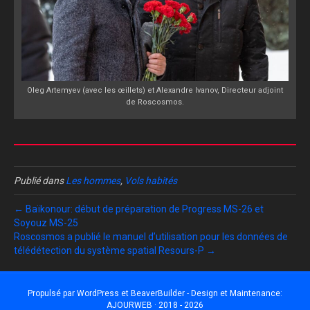
Oleg Artemyev (avec les œillets) et Alexandre Ivanov, Directeur adjoint
de Roscosmos.
Publié dans
Les hommes
,
Vols habités
← Baïkonour: début de préparation de Progress MS-26 et
Soyouz MS-25
Roscosmos a publié le manuel d’utilisation pour les données de
télédétection du système spatial Resours-P →
Propulsé par
WordPress
et
BeaverBuilder
- Design et Maintenance:
AJOURWEB · 2018 - 2026