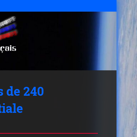
s de 240
tiale