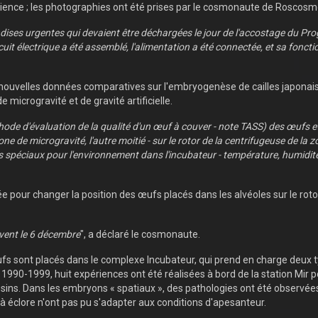
ence ; les photographies ont été prises par le cosmonaute de Roscosm
ndises urgentes qui devaient être déchargées le jour de l'accostage du Pr
rcuit électrique a été assemblé, l'alimentation a été connectée, et sa foncti
de nouvelles données comparatives sur l'embryogenèse de cailles japonaise
microgravité et de gravité artificielle.
hode d'évaluation de la qualité d'un œuf à couver - note TASS) des œufs et 
ne de microgravité, l'autre moitié - sur le rotor de la centrifugeuse de la z
es spéciaux pour l'environnement dans l'incubateur - température, humidité, 
ée pour changer la position des œufs placés dans les alvéoles sur le roto
ivent le 6 décembre
", a déclaré le cosmonaute.
œufs sont placés dans le complexe Incubateur, qui prend en charge deux 
 En 1990-1999, huit expériences ont été réalisées à bord de la station M
oussins. Dans les embryons « spatiaux », des pathologies ont été observ
 à éclore n'ont pas pu s'adapter aux conditions d'apesanteur.