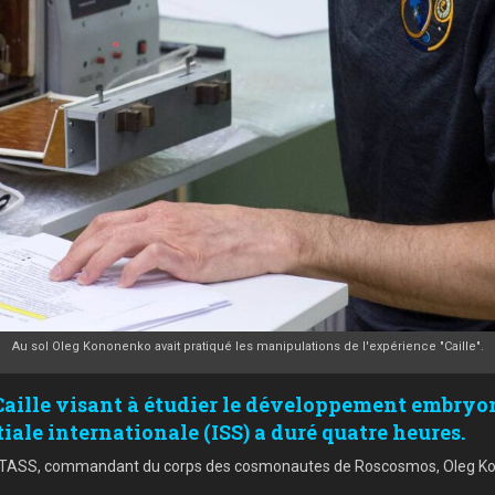
Au sol Oleg Kononenko avait pratiqué les manipulations de l'expérience "Caille".
Caille visant à étudier le développement embryon
tiale internationale (ISS) a duré quatre heures.
ence TASS, commandant du corps des cosmonautes de Roscosmos, Oleg K