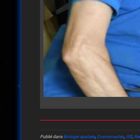
Publié dans
Biologie spatiale
,
Cosmonautes
,
ISS
,
Re