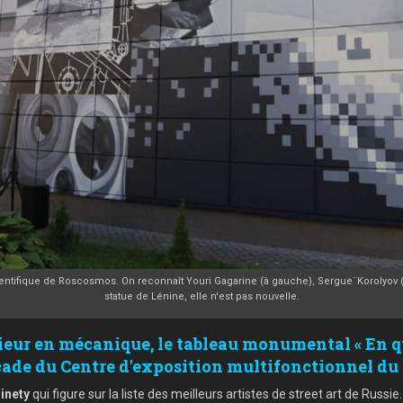
cientifique de Roscosmos. On reconnaît Youri Gagarine (à gauche), Sergue¨Korolyov (à
statue de Lénine, elle n'est pas nouvelle.
nieur en mécanique, le tableau monumental « En qu
çade du Centre d'exposition multifonctionnel du
Ninety
qui figure sur la liste des meilleurs artistes de street art de Russie.