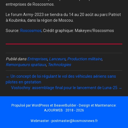
entreprises de Roscosmos.
Le forum Army-2023 se tiendra du 14 au 20 août au parc Patriot
à Koubinka, dans la région de Moscou.
Source:
Roscosmos
; Crédit graphique: Makeyev/Roscosmos
Publié dans
Entreprises
,
Lanceurs
,
Production militaire
,
Remorqueurs spatiaux
,
Technologies
← Un concept de loi régulant le vol des véhicules aériens sans
pilotes en gestation
Vostochny: assemblage final pour le lancement de Luna-25 →
Propulsé par
WordPress
et
BeaverBuilder
- Design et Maintenance:
AJOURWEB · 2018 - 2026
Webmaster -
postmaster@kosmosnews.fr