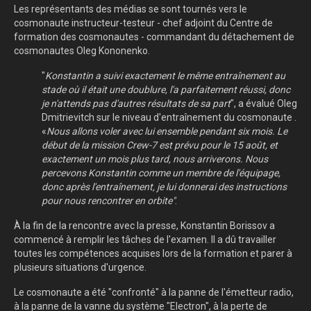
Les représentants des médias se sont tournés vers le
cosmonaute instructeur-testeur - chef adjoint du Centre de
formation des cosmonautes - commandant du détachement de
cosmonautes Oleg Kononenko.
"
Konstantin a suivi exactement le même entraînement au
stade où il était une doublure, l'a parfaitement réussi, donc
je n'attends pas d'autres résultats de sa part
", a évalué Oleg
Dmitrievitch sur le niveau d'entraînement du cosmonaute .
«
Nous allons voler avec lui ensemble pendant six mois. Le
début de la mission Crew-7 est prévu pour le 15 août, et
exactement un mois plus tard, nous arriverons. Nous
percevons Konstantin comme un membre de l'équipage,
donc après l'entraînement, je lui donnerai des instructions
pour nous rencontrer en orbite"
.
À la fin de la rencontre avec la presse, Konstantin Borissov a
commencé à remplir les tâches de l'examen. Il a dû travailler
toutes les compétences acquises lors de la formation et parer à
plusieurs situations d'urgence.
Le cosmonaute a été "confronté" à la panne de l'émetteur radio,
à la panne de la vanne du système "Electron", à la perte de