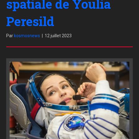
spatiale de Youlia
Peresild
Par
kosmosnews
|
12 juillet 2023