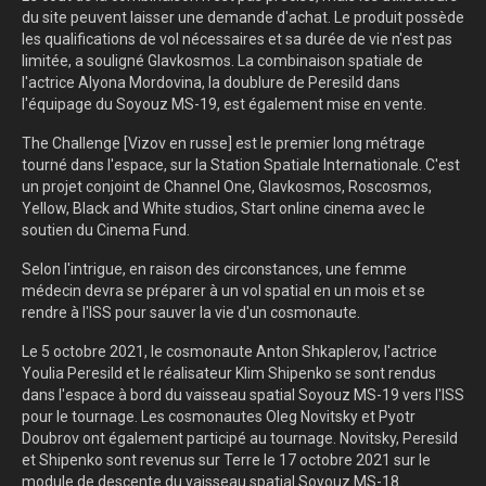
du site peuvent laisser une demande d'achat. Le produit possède
les qualifications de vol nécessaires et sa durée de vie n'est pas
limitée, a souligné Glavkosmos. La combinaison spatiale de
l'actrice Alyona Mordovina, la doublure de Peresild dans
l'équipage du Soyouz MS-19, est également mise en vente.
The Challenge [Vizov en russe] est le premier long métrage
tourné dans l'espace, sur la Station Spatiale Internationale. C'est
un projet conjoint de Channel One, Glavkosmos, Roscosmos,
Yellow, Black and White studios, Start online cinema avec le
soutien du Cinema Fund.
Selon l'intrigue, en raison des circonstances, une femme
médecin devra se préparer à un vol spatial en un mois et se
rendre à l'ISS pour sauver la vie d'un cosmonaute.
Le 5 octobre 2021, le cosmonaute Anton Shkaplerov, l'actrice
Youlia Peresild et le réalisateur Klim Shipenko se sont rendus
dans l'espace à bord du vaisseau spatial Soyouz MS-19 vers l'ISS
pour le tournage. Les cosmonautes Oleg Novitsky et Pyotr
Doubrov ont également participé au tournage. Novitsky, Peresild
et Shipenko sont revenus sur Terre le 17 octobre 2021 sur le
module de descente du vaisseau spatial Soyouz MS-18.