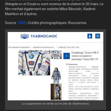
Shkaplerov et Doubrov sont revenus de la station le 30 mars. Le
film mettait également en vedette Milos Bikovich, Vladimir
Mashkov et d'autres.
Source:
TASS
; Crédits photographiques: Roscosmos
Le scaphandre en vente sur le site de GlavKosmos.