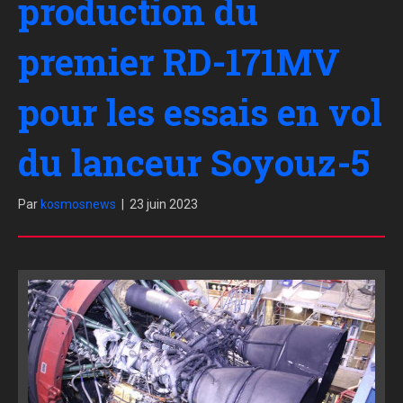
production du
premier RD-171MV
pour les essais en vol
du lanceur Soyouz-5
Par
kosmosnews
|
23 juin 2023