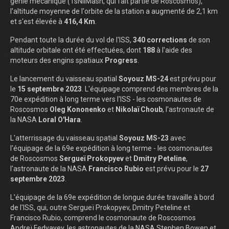
génie mécanique (TsNIIMash, qui fait partie de Roscosmos),
l'altitude moyenne de l'orbite de la station a augmenté de 2,1 km
et s'est élevée à
416,4 Km
.
Pendant toute la durée du vol de l'ISS,
340 corrections
de son
altitude orbitale ont été effectuées, dont
188
à l'aide des
moteurs des engins spatiaux
Progress
.
Le lancement du vaisseau spatial
Soyouz MS-24
est prévu pour
le
15 septembre 2023
. L'équipage comprend des membres de la
70e expédition à long terme vers l'ISS - les cosmonautes de
Roscosmos
Oleg Kononenko
et
Nikolaï Choub
, l'astronaute de
la NASA
Loral O'Hara
.
L'atterrissage du vaisseau spatial
Soyouz MS-23
avec
l'équipage de la 69e expédition à long terme - les cosmonautes
de Roscosmos
Sergueï Prokopyev
et
Dmitry Peteline
,
l'astronaute de la NASA
Francisco Rubio
est prévu pour le
27
septembre 2023
.
L'équipage de la 69e expédition de longue durée travaille à bord
de l'ISS, qui, outre Sergueï Prokopyev, Dmitry Peteline et
Francisco Rubio, comprend le cosmonaute de Roscosmos
Andreï Fedyayev, les astronautes de la NASA Stephen Bowen et