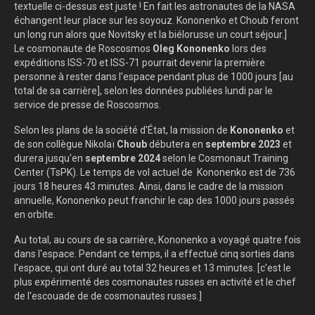
textuelle ci-dessus est juste ! En fait les astronautes de la NASA
échangent leur place sur les soyouz. Kononenko et Choub feront
un long run alors que Novitsky et la biélorusse un court séjour.]
Le cosmonaute de Roscosmos
Oleg Kononenko
lors des
expéditions ISS-70 et ISS-71 pourrait devenir la première
personne à rester dans l'espace pendant plus de 1000 jours [au
total de sa carrière], selon les données publiées lundi par le
service de presse de Roscosmos.
Selon les plans de la société d'État, la mission de
Kononenko
et
de son collègue Nikolaï
Choub
débutera en
septembre 2023
et
durera jusqu'en
septembre 2024
selon le Cosmonaut Training
Center (TsPK). Le temps de vol actuel de Kononenko est de 736
jours 18 heures 43 minutes. Ainsi, dans le cadre de la mission
annuelle, Kononenko peut franchir le cap des 1000 jours passés
en orbite.
Au total, au cours de sa carrière, Kononenko a voyagé quatre fois
dans l'espace. Pendant ce temps, il a effectué cinq sorties dans
l'espace, qui ont duré au total 32 heures et 13 minutes.
[c'est le
plus expérimenté des cosmonautes russes en activité et le chef
de l'escouade de de cosmonautes russes.]