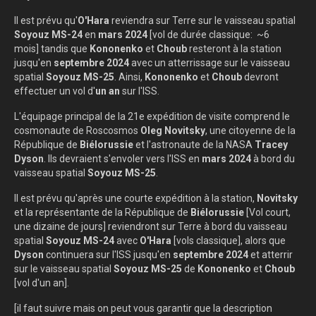
Il est prévu qu'
O'Hara
reviendra sur Terre sur le vaisseau spatial
Soyouz MS-24
en
mars 2024
[vol de durée classique: ~6
mois] tandis que
Kononenko
et
Choub
resteront à la station
jusqu'en
septembre 2024
avec un atterrissage sur le vaisseau
spatial
Soyouz MS-25
. Ainsi,
Kononenko
et
Choub
devront
effectuer un vol d'
un an
sur l'ISS.
L'équipage principal de la 21e expédition de visite comprend le
cosmonaute de Roscosmos
Oleg Novitsky
, une citoyenne de la
République de
Biélorussie
et l'astronaute de la NASA
Tracey
Dyson
. Ils devraient s'envoler vers l'ISS en
mars 2024
à bord du
vaisseau spatial
Soyouz MS-25
.
Il est prévu qu'après une courte expédition à la station,
Novitsky
et la représentante de la République de
Biélorussie
[Vol court,
une dizaine de jours] reviendront sur Terre à bord du vaisseau
spatial
Soyouz MS-24
avec
O'Hara
[vols classique], alors que
Dyson
continuera sur l'ISS jusqu'en
septembre 2024
et atterrir
sur le vaisseau spatial
Soyouz MS-25
de
Kononenko
et
Choub
[vol d'un an].
[il faut suivre mais on peut vous garantir que la description