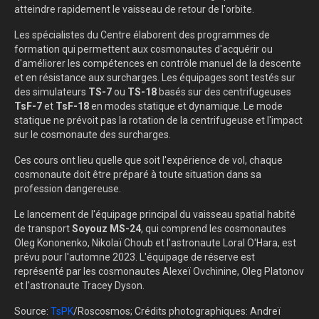
atteindre rapidement le vaisseau de retour de l'orbite.
Les spécialistes du Centre élaborent des programmes de
formation qui permettent aux cosmonautes d'acquérir ou
d'améliorer les compétences en contrôle manuel de la descente
et en résistance aux surcharges. Les équipages sont testés sur
des simulateurs
TS-7
ou
TS-18
basés sur des centrifugeuses
TsF-7
et
TsF-18
en modes statique et dynamique. Le mode
statique ne prévoit pas la rotation de la centrifugeuse et l'impact
sur le cosmonaute des surcharges.
Ces cours ont lieu quelle que soit l'expérience de vol, chaque
cosmonaute doit être préparé à toute situation dans sa
profession dangereuse.
Le lancement de l'équipage principal du vaisseau spatial habité
de transport
Soyouz MS-24
, qui comprend les cosmonautes
Oleg Kononenko, Nikolaï Choub et l'astronaute Loral O'Hara, est
prévu pour l'automne 2023. L'équipage de réserve est
représenté par les cosmonautes Alexeï Ovchinine, Oleg Platonov
et l'astronaute Tracey Dyson.
Source:
TsPK
/Roscosmos; Crédits photographiques: Andreï