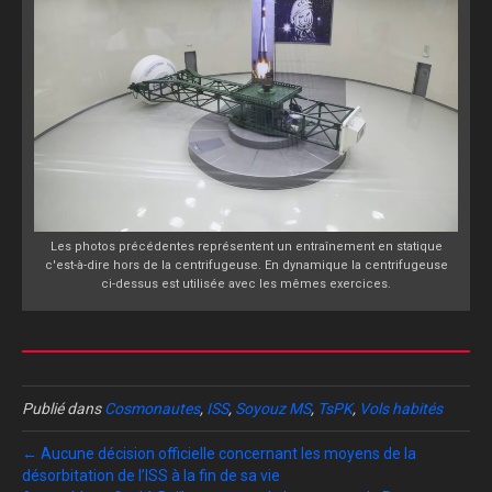
Les photos précédentes représentent un entraînement en statique
c'est-à-dire hors de la centrifugeuse. En dynamique la centrifugeuse
ci-dessus est utilisée avec les mêmes exercices.
Publié dans
Cosmonautes
,
ISS
,
Soyouz MS
,
TsPK
,
Vols habités
← Aucune décision officielle concernant les moyens de la
désorbitation de l’ISS à la fin de sa vie