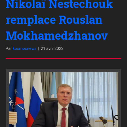
Nikolaï Nestechouk
remplace Rouslan
Mokhamedzhanov
Par
kosmosnews
|
21 avril 2023