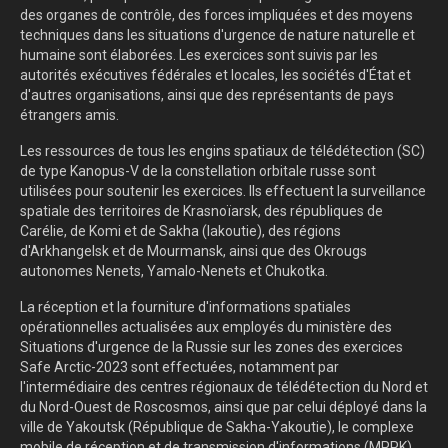
des organes de contrôle, des forces impliquées et des moyens
techniques dans les situations d'urgence de nature naturelle et
humaine sont élaborées. Les exercices sont suivis par les
autorités exécutives fédérales et locales, les sociétés d'État et
d'autres organisations, ainsi que des représentants de pays
étrangers amis.
Les ressources de tous les engins spatiaux de télédétection (SC)
de type Kanopus-V de la constellation orbitale russe sont
utilisées pour soutenir les exercices. Ils effectuent la surveillance
spatiale des territoires de Krasnoïarsk, des républiques de
Carélie, de Komi et de Sakha (Iakoutie), des régions
d'Arkhangelsk et de Mourmansk, ainsi que des Okrougs
autonomes Nenets, Yamalo-Nenets et Chukotka.
La réception et la fourniture d'informations spatiales
opérationnelles actualisées aux employés du ministère des
Situations d'urgence de la Russie sur les zones des exercices
Safe Arctic-2023 sont effectuées, notamment par
l'intermédiaire des centres régionaux de télédétection du Nord et
du Nord-Ouest de Roscosmos, ainsi que par celui déployé dans la
ville de Yakoutsk (République de Sakha-Yakoutie), le complexe
mobile de réception et de transmission d'informations (MPPK).